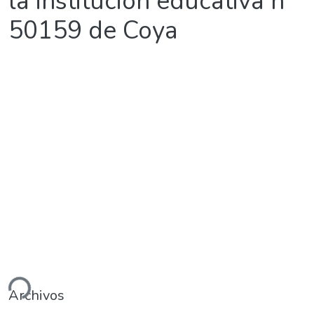
la institución educativa n°
50159 de Coya
ndo...
Archivos