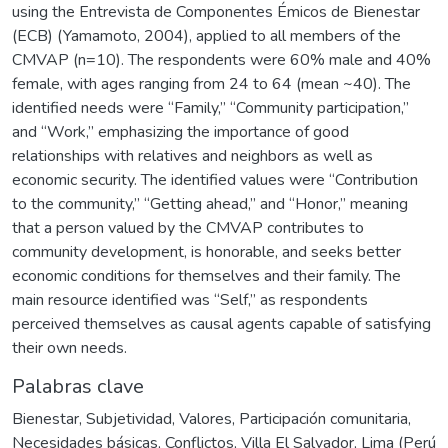
using the Entrevista de Componentes Émicos de Bienestar
(ECB) (Yamamoto, 2004), applied to all members of the
CMVAP (n=10). The respondents were 60% male and 40%
female, with ages ranging from 24 to 64 (mean ~40). The
identified needs were “Family,” “Community participation,”
and “Work,” emphasizing the importance of good
relationships with relatives and neighbors as well as
economic security. The identified values were “Contribution
to the community,” “Getting ahead,” and “Honor,” meaning
that a person valued by the CMVAP contributes to
community development, is honorable, and seeks better
economic conditions for themselves and their family. The
main resource identified was “Self,” as respondents
perceived themselves as causal agents capable of satisfying
their own needs.
Palabras clave
Bienestar
,
Subjetividad
,
Valores
,
Participación comunitaria
,
Necesidades básicas
,
Conflictos
,
Villa El Salvador, Lima (Perú