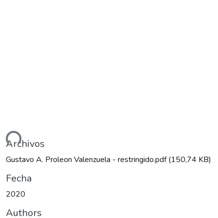
ando...
Archivos
Gustavo A. Proleon Valenzuela - restringido.pdf
(150,74 KB)
Fecha
2020
Authors