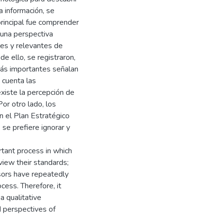
a información, se
principal fue comprender
una perspectiva
les y relevantes de
de ello, se registraron,
 más importantes señalan
 cuenta las
existe la percepción de
or otro lado, los
n el Plan Estratégico
e se prefiere ignorar y
tant process in which
view their standards;
ssors have repeatedly
cess. Therefore, it
 qualitative
 perspectives of