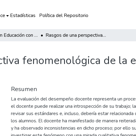
ce
Estadísticas
Política del Repositorio
Maestría en Educación con mención en Docencia Universitaria
Rasgos de una perspectiva fenomenológica de la evaluación de desempeño docente
tiva fenomenológica de la e
Resumen
La evaluación del desempeño docente representa un proce
el docente puede realizar una introspección de su trabajo; la
revisar sus estándares e, incluso, debería estar relacionada
los alumnos. El docente ha manifestado de manera reiterad
y ha observado inconsistencias en dicho proceso; por ello s
investigar este fenómeno con una mirada cualitativa fenome