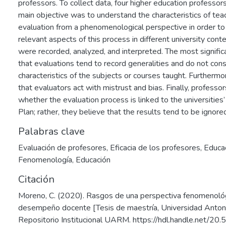
professors. To collect data, four higher education professo
main objective was to understand the characteristics of te
evaluation from a phenomenological perspective in order to 
relevant aspects of this process in different university cont
were recorded, analyzed, and interpreted. The most significa
that evaluations tend to record generalities and do not cons
characteristics of the subjects or courses taught. Furthermor
that evaluators act with mistrust and bias. Finally, profess
whether the evaluation process is linked to the universities’ 
Plan; rather, they believe that the results tend to be ignor
Palabras clave
Evaluación de profesores
,
Eficacia de los profesores
,
Educac
Fenomenología
,
Educación
Citación
Moreno, C. (2020). Rasgos de una perspectiva fenomenológ
desempeño docente [Tesis de maestría, Universidad Anton
Repositorio Institucional UARM. https://hdl.handle.net/