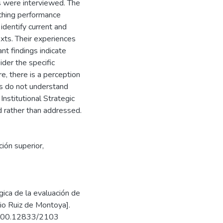
rs were interviewed. The
aching performance
identify current and
exts. Their experiences
nt findings indicate
ider the specific
e, there is a perception
ors do not understand
Institutional Strategic
ed rather than addressed.
ión superior
,
ica de la evaluación de
io Ruiz de Montoya].
20.500.12833/2103