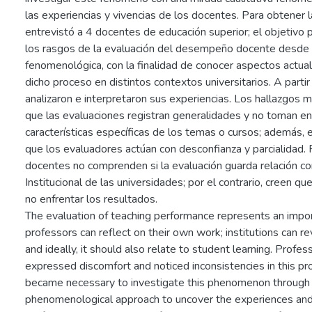
las experiencias y vivencias de los docentes. Para obtener l
entrevistó a 4 docentes de educación superior; el objetivo 
los rasgos de la evaluación del desempeño docente desde 
fenomenológica, con la finalidad de conocer aspectos actua
dicho proceso en distintos contextos universitarios. A partir 
analizaron e interpretaron sus experiencias. Los hallazgos
que las evaluaciones registran generalidades y no toman en
características específicas de los temas o cursos; además, 
que los evaluadores actúan con desconfianza y parcialidad. P
docentes no comprenden si la evaluación guarda relación co
Institucional de las universidades; por el contrario, creen qu
no enfrentar los resultados.
The evaluation of teaching performance represents an impor
professors can reflect on their own work; institutions can re
and ideally, it should also relate to student learning. Profe
expressed discomfort and noticed inconsistencies in this pro
became necessary to investigate this phenomenon through a
phenomenological approach to uncover the experiences and