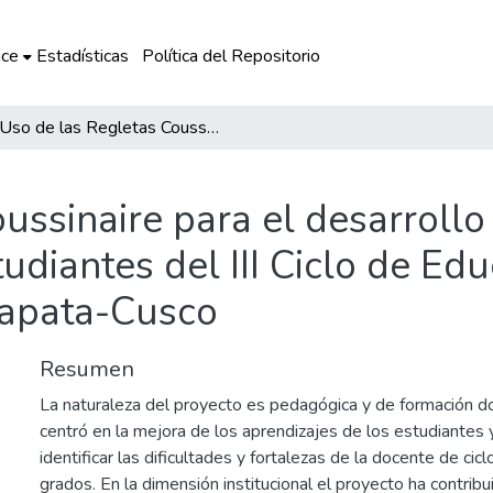
ce
Estadísticas
Política del Repositorio
Uso de las Regletas Coussinaire para el desarrollo de competencias matemáticas de los estudiantes del III Ciclo de Educación primaria de la I.E. N° 50040 de Huillcapata-Cusco
ussinaire para el desarroll
diantes del III Ciclo de Edu
capata-Cusco
Resumen
La naturaleza del proyecto es pedagógica y de formación 
centró en la mejora de los aprendizajes de los estudiantes
identificar las dificultades y fortalezas de la docente de ci
grados. En la dimensión institucional el proyecto ha contribui