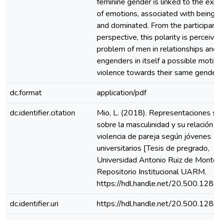
feminine gender is linked to the exp
of emotions, associated with being f
and dominated. From the participant
perspective, this polarity is perceive
problem of men in relationships and
engenders in itself a possible motiv
violence towards their same gender
dc.format
application/pdf
dc.identifier.citation
Mio, L. (2018). Representaciones so
sobre la masculinidad y su relación c
violencia de pareja según jóvenes
universitarios [Tesis de pregrado,
Universidad Antonio Ruiz de Montoy
Repositorio Institucional UARM.
https://hdl.handle.net/20.500.128
dc.identifier.uri
https://hdl.handle.net/20.500.128