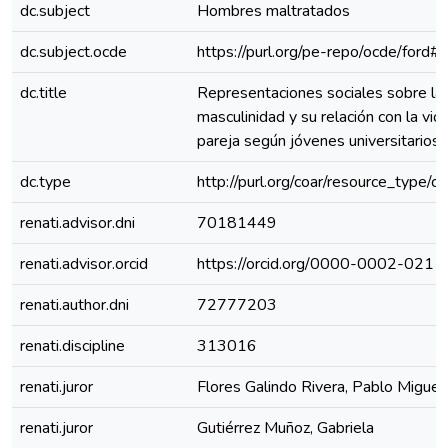
dc.subject
Hombres maltratados
dc.subject.ocde
https://purl.org/pe-repo/ocde/ford#
dc.title
Representaciones sociales sobre la
masculinidad y su relación con la vio
pareja según jóvenes universitarios
dc.type
http://purl.org/coar/resource_type/c
renati.advisor.dni
70181449
renati.advisor.orcid
https://orcid.org/0000-0002-021
renati.author.dni
72777203
renati.discipline
313016
renati.juror
Flores Galindo Rivera, Pablo Miguel
renati.juror
Gutiérrez Muñoz, Gabriela