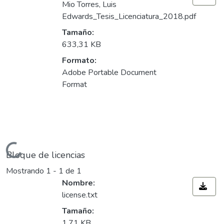
Mio Torres, Luis
Edwards_Tesis_Licenciatura_2018.pdf
Tamaño:
633,31 KB
Formato:
Adobe Portable Document
Format
gando...
Bloque de licencias
Mostrando
1 - 1 de 1
Nombre:
license.txt
Tamaño:
1,71 KB