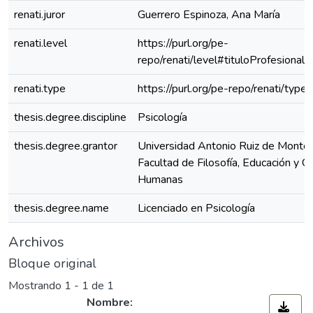
renati.juror
Guerrero Espinoza, Ana María
renati.level
https://purl.org/pe-
repo/renati/level#tituloProfesional
renati.type
https://purl.org/pe-repo/renati/type
thesis.degree.discipline
Psicología
thesis.degree.grantor
Universidad Antonio Ruiz de Montoy
Facultad de Filosofía, Educación y Ci
Humanas
thesis.degree.name
Licenciado en Psicología
Archivos
Bloque original
Mostrando
1 - 1 de 1
Nombre: