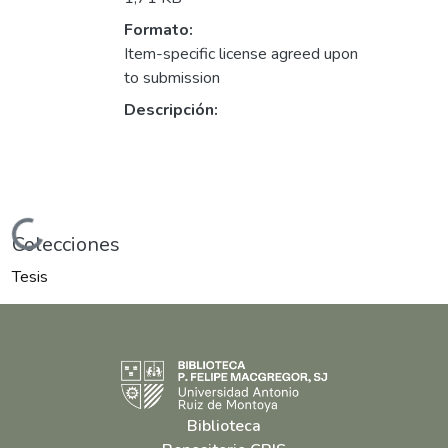
Formato:
Item-specific license agreed upon
to submission
Descripción:
gando...
Colecciones
Tesis
Biblioteca