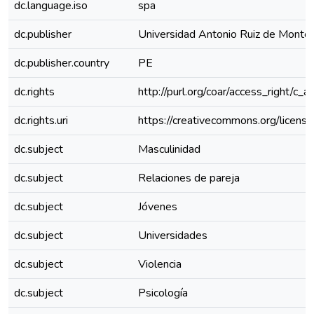
dc.language.iso
spa
dc.publisher
Universidad Antonio Ruiz de Monto
dc.publisher.country
PE
dc.rights
http://purl.org/coar/access_right/c_a
dc.rights.uri
https://creativecommons.org/license
dc.subject
Masculinidad
dc.subject
Relaciones de pareja
dc.subject
Jóvenes
dc.subject
Universidades
dc.subject
Violencia
dc.subject
Psicología