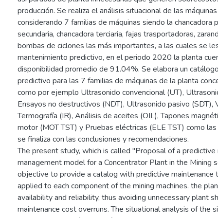
producción. Se realiza el análisis situacional de las máquinas
considerando 7 familias de máquinas siendo la chancadora p
secundaria, chancadora terciaria, fajas trasportadoras, zaran
bombas de ciclones las más importantes, a las cuales se les
mantenimiento predictivo, en el periodo 2020 la planta cue
disponibilidad promedio de 91.04%. Se elabora un catálog
predictivo para las 7 familias de máquinas de la planta conc
como por ejemplo Ultrasonido convencional (UT), Ultrasoni
Ensayos no destructivos (NDT), Ultrasonido pasivo (SDT), V
Termografía (IR), Análisis de aceites (OIL), Tapones magné
motor (MOT TST) y Pruebas eléctricas (ELE TST) como las pr
se finaliza con las conclusiones y recomendaciones.
The present study, which is called "Proposal of a predictiv
management model for a Concentrator Plant in the Mining se
objective to provide a catalog with predictive maintenance 
applied to each component of the mining machines. the plan
availability and reliability, thus avoiding unnecessary plant
maintenance cost overruns. The situational analysis of the si