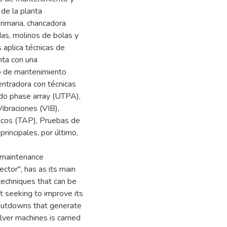
 de la planta
rimaria, chancadora
das, molinos de bolas y
 aplica técnicas de
nta con una
o de mantenimiento
entradora con técnicas
do phase array (UTPA),
ibraciones (VIB),
ticos (TAP), Pruebas de
incipales, por último,
e maintenance
ctor", has as its main
techniques that can be
t seeking to improve its
 shutdowns that generate
lver machines is carried