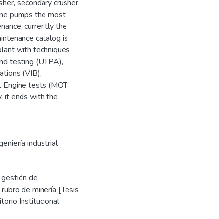
sher, secondary crusher,
clone pumps the most
nance, currently the
aintenance catalog is
plant with techniques
und testing (UTPA),
ations (VIB),
), Engine tests (MOT
, it ends with the
geniería industrial
 gestión de
 rubro de minería [Tesis
orio Institucional