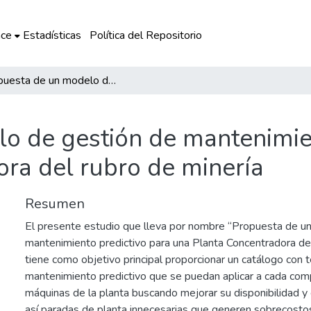
ce
Estadísticas
Política del Repositorio
Propuesta de un modelo de gestión de mantenimiento predictivo para una planta concentradora del rubro de minería
o de gestión de mantenimien
ra del rubro de minería
Resumen
El presente estudio que lleva por nombre “Propuesta de u
mantenimiento predictivo para una Planta Concentradora del
tiene como objetivo principal proporcionar un catálogo con 
mantenimiento predictivo que se puedan aplicar a cada co
máquinas de la planta buscando mejorar su disponibilidad y 
así paradas de planta innecesarias que generen sobrecost