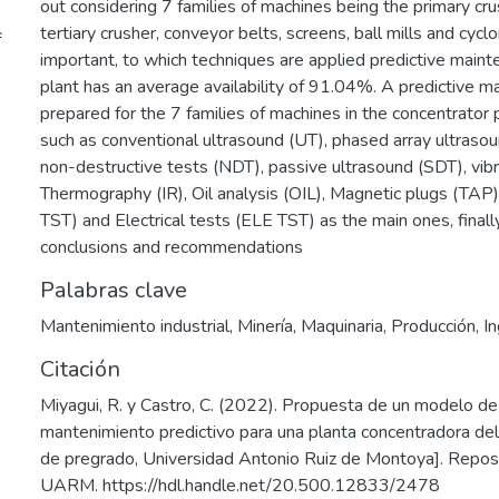
out considering 7 families of machines being the primary cru
tertiary crusher, conveyor belts, screens, ball mills and cy
f
important, to which techniques are applied predictive mainte
plant has an average availability of 91.04%. A predictive m
prepared for the 7 families of machines in the concentrator 
such as conventional ultrasound (UT), phased array ultraso
non-destructive tests (NDT), passive ultrasound (SDT), vibr
Thermography (IR), Oil analysis (OIL), Magnetic plugs (TAP
TST) and Electrical tests (ELE TST) as the main ones, finally
conclusions and recommendations
Palabras clave
Mantenimiento industrial
,
Minería
,
Maquinaria
,
Producción
,
In
Citación
Miyagui, R. y Castro, C. (2022). Propuesta de un modelo de
mantenimiento predictivo para una planta concentradora del
de pregrado, Universidad Antonio Ruiz de Montoya]. Reposit
UARM. https://hdl.handle.net/20.500.12833/2478