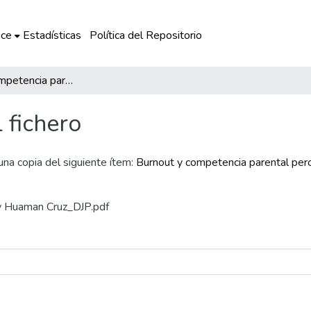
ce
Estadísticas
Política del Repositorio
Burnout y competencia parental percibida en padres de niños en edad escolar (primaria)
l fichero
 una copia del siguiente ítem:
Burnout y competencia parental perc
o y Huaman Cruz_DJP.pdf