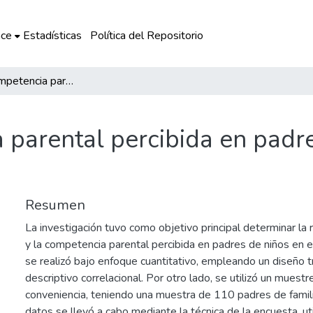
ce
Estadísticas
Política del Repositorio
Burnout y competencia parental percibida en padres de niños en edad escolar (primaria)
 parental percibida en padr
Resumen
La investigación tuvo como objetivo principal determinar la 
y la competencia parental percibida en padres de niños en 
se realizó bajo enfoque cuantitativo, empleando un diseño t
descriptivo correlacional. Por otro lado, se utilizó un muestr
conveniencia, teniendo una muestra de 110 padres de famili
datos se llevó a cabo mediante la técnica de la encuesta, ut