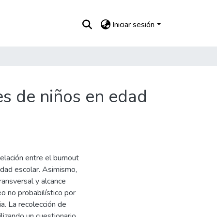
Iniciar sesión
es de niños en edad
relación entre el burnout
edad escolar. Asimismo,
ransversal y alcance
eo no probabilístico por
a. La recolección de
ilizando un cuestionario