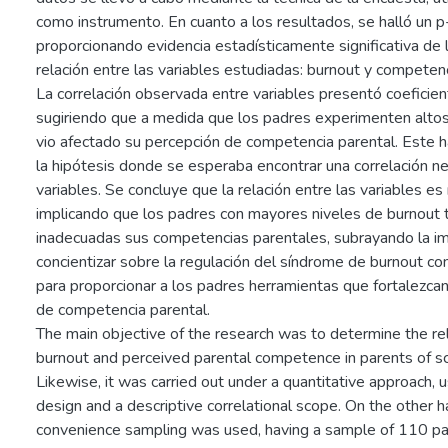
como instrumento. En cuanto a los resultados, se halló un p
proporcionando evidencia estadísticamente significativa de 
relación entre las variables estudiadas: burnout y competenc
La correlación observada entre variables presentó coeficie
sugiriendo que a medida que los padres experimenten altos
vio afectado su percepción de competencia parental. Este h
la hipótesis donde se esperaba encontrar una correlación n
variables. Se concluye que la relación entre las variables e
implicando que los padres con mayores niveles de burnout t
inadecuadas sus competencias parentales, subrayando la i
concientizar sobre la regulación del síndrome de burnout co
para proporcionar a los padres herramientas que fortalezcan
de competencia parental.
The main objective of the research was to determine the r
burnout and perceived parental competence in parents of sc
Likewise, it was carried out under a quantitative approach, 
design and a descriptive correlational scope. On the other h
convenience sampling was used, having a sample of 110 pa