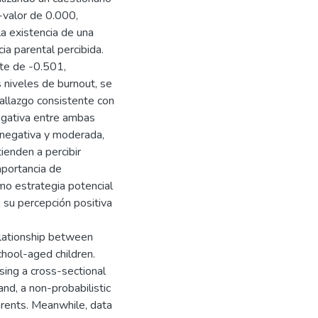
-valor de 0.000,
la existencia de una
ia parental percibida.
nte de -0.501,
 niveles de burnout, se
allazgo consistente con
egativa entre ambas
s negativa y moderada,
ienden a percibir
mportancia de
mo estrategia potencial
 su percepción positiva
elationship between
hool-aged children.
using a cross-sectional
and, a non-probabilistic
rents. Meanwhile, data