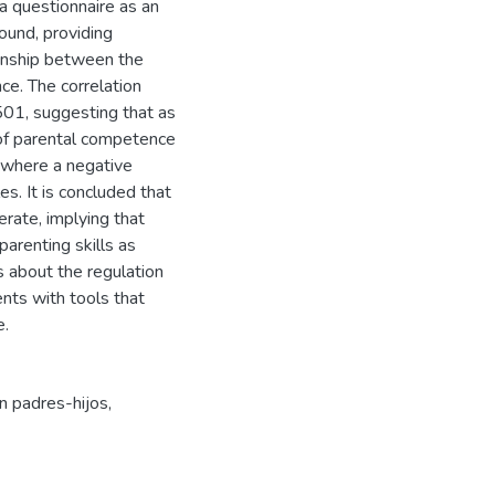
 a questionnaire as an
ound, providing
tionship between the
ce. The correlation
501, suggesting that as
 of parental competence
s where a negative
s. It is concluded that
rate, implying that
parenting skills as
s about the regulation
nts with tools that
e.
n padres-hijos
,