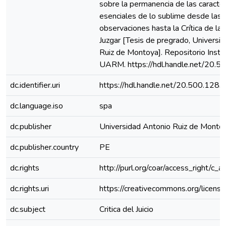
sobre la permanencia de las caracter
esenciales de lo sublime desde las
observaciones hasta la Crítica de la
Juzgar [Tesis de pregrado, Universi
Ruiz de Montoya]. Repositorio Instit
UARM. https://hdl.handle.net/20.
dc.identifier.uri
https://hdl.handle.net/20.500.128
dc.language.iso
spa
dc.publisher
Universidad Antonio Ruiz de Monto
dc.publisher.country
PE
dc.rights
http://purl.org/coar/access_right/c_a
dc.rights.uri
https://creativecommons.org/license
dc.subject
Critica del Juicio