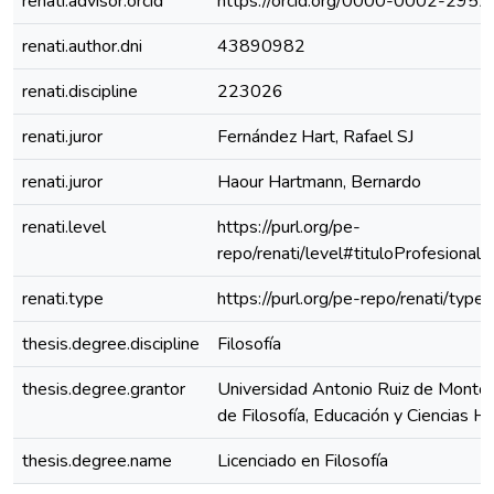
renati.advisor.orcid
https://orcid.org/0000-0002-295
renati.author.dni
43890982
renati.discipline
223026
renati.juror
Fernández Hart, Rafael SJ
renati.juror
Haour Hartmann, Bernardo
renati.level
https://purl.org/pe-
repo/renati/level#tituloProfesional
renati.type
https://purl.org/pe-repo/renati/type
thesis.degree.discipline
Filosofía
thesis.degree.grantor
Universidad Antonio Ruiz de Montoy
de Filosofía, Educación y Ciencias 
thesis.degree.name
Licenciado en Filosofía