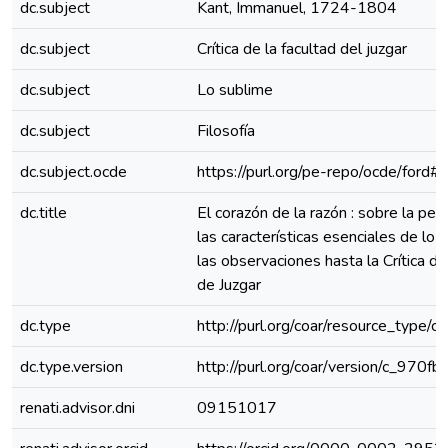
dc.subject
Kant, Immanuel, 1724-1804
dc.subject
Crítica de la facultad del juzgar
dc.subject
Lo sublime
dc.subject
Filosofía
dc.subject.ocde
https://purl.org/pe-repo/ocde/ford#
dc.title
El corazón de la razón : sobre la pe
las características esenciales de lo
las observaciones hasta la Crítica de
de Juzgar
dc.type
http://purl.org/coar/resource_type/c
dc.type.version
http://purl.org/coar/version/c_970
renati.advisor.dni
09151017