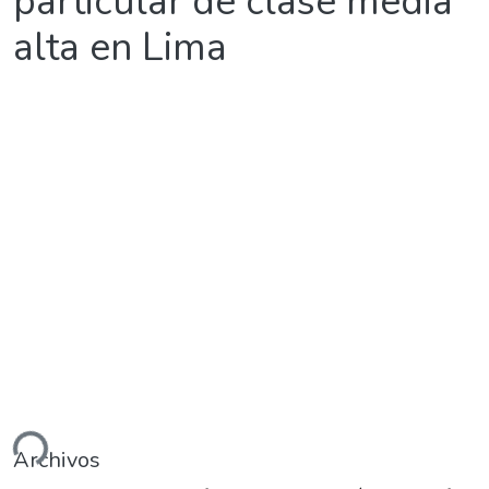
particular de clase media
alta en Lima
rgando...
Archivos