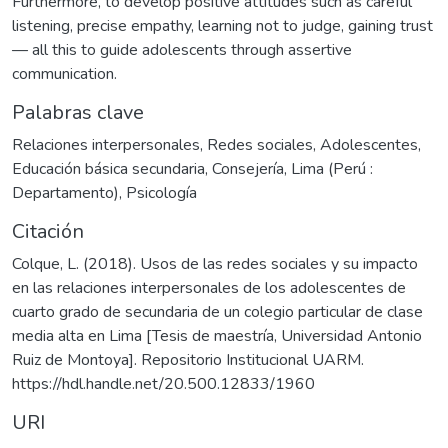
Furthermore, to develop positive attitudes such as careful
listening, precise empathy, learning not to judge, gaining trust
— all this to guide adolescents through assertive
communication.
Palabras clave
Relaciones interpersonales
,
Redes sociales
,
Adolescentes
,
Educación básica secundaria
,
Consejerí­a
,
Lima (Perú :
Departamento)
,
Psicología
Citación
Colque, L. (2018). Usos de las redes sociales y su impacto
en las relaciones interpersonales de los adolescentes de
cuarto grado de secundaria de un colegio particular de clase
media alta en Lima [Tesis de maestría, Universidad Antonio
Ruiz de Montoya]. Repositorio Institucional UARM.
https://hdl.handle.net/20.500.12833/1960
URI