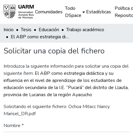
Todo
Política 
Comunidades
Estadísticas
DSpace
Reposito
Inicio
Tesis
Educación
Trabajo académico
El ABP como estrategia didáctica y su influencia en el nivel de aprendizaje de los estudiantes de educación secundaria de la I.E. “Pucará” del distrito de Llauta, provincia de Lucanas de la región Ayacucho
Solicitar una copia del fichero
Introduzca la siguiente información para solicitar una copia del
siguiente ítem:
El ABP como estrategia didáctica y su
influencia en el nivel de aprendizaje de los estudiantes de
educación secundaria de la I.E. “Pucará” del distrito de Llauta,
provincia de Lucanas de la región Ayacucho
Solicitando el siguiente fichero: Ochoa Mitacc Nancy
Marisel_DR.pdf
Nombre *