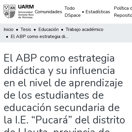
Todo
Política 
Comunidades
Estadísticas
DSpace
Reposito
Inicio
Tesis
Educación
Trabajo académico
El ABP como estrategia didáctica y su influencia en el nivel de aprendizaje de los estudiantes de educación secundaria de la I.E. “Pucará” del distrito de Llauta, provincia de Lucanas de la región Ayacucho
El ABP como estrategia
didáctica y su influencia
en el nivel de aprendizaje
de los estudiantes de
educación secundaria de
la I.E. “Pucará” del distrito