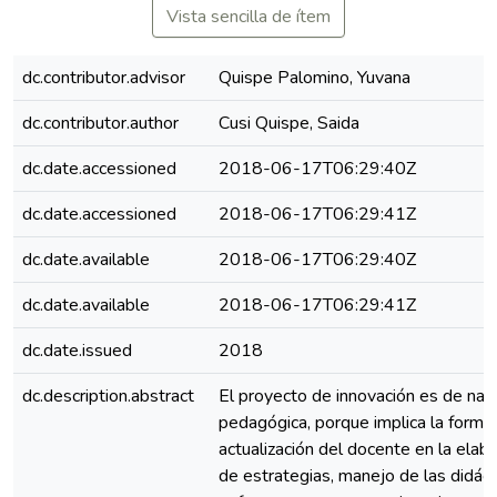
Vista sencilla de ítem
dc.contributor.advisor
Quispe Palomino, Yuvana
dc.contributor.author
Cusi Quispe, Saida
dc.date.accessioned
2018-06-17T06:29:40Z
dc.date.accessioned
2018-06-17T06:29:41Z
dc.date.available
2018-06-17T06:29:40Z
dc.date.available
2018-06-17T06:29:41Z
dc.date.issued
2018
dc.description.abstract
El proyecto de innovación es de nat
pedagógica, porque implica la forma
actualización del docente en la elab
de estrategias, manejo de las didáct