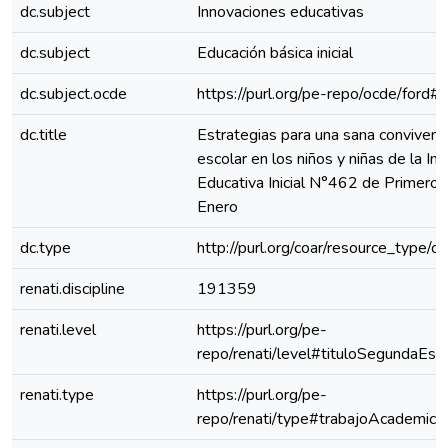
dc.subject
Innovaciones educativas
dc.subject
Educación básica inicial
dc.subject.ocde
https://purl.org/pe-repo/ocde/ford#
dc.title
Estrategias para una sana convivenc
escolar en los niños y niñas de la Ins
Educativa Inicial N°462 de Primero 
Enero
dc.type
http://purl.org/coar/resource_type/c
renati.discipline
191359
renati.level
https://purl.org/pe-
repo/renati/level#tituloSegundaEspe
renati.type
https://purl.org/pe-
repo/renati/type#trabajoAcademico