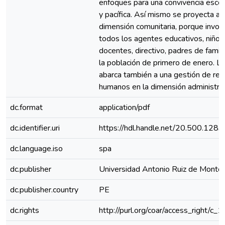
enfoques para una convivencia escol
y pacífica. Así mismo se proyecta a l
dimensión comunitaria, porque involu
todos los agentes educativos, niños 
docentes, directivo, padres de famili
la población de primero de enero. L
abarca también a una gestión de rec
humanos en la dimensión administra
dc.format
application/pdf
dc.identifier.uri
https://hdl.handle.net/20.500.128
dc.language.iso
spa
dc.publisher
Universidad Antonio Ruiz de Monto
dc.publisher.country
PE
dc.rights
http://purl.org/coar/access_right/c_