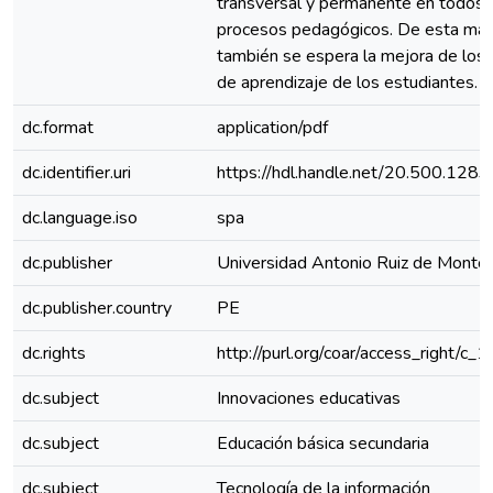
transversal y permanente en todos 
procesos pedagógicos. De esta man
también se espera la mejora de los 
de aprendizaje de los estudiantes.
dc.format
application/pdf
dc.identifier.uri
https://hdl.handle.net/20.500.128
dc.language.iso
spa
dc.publisher
Universidad Antonio Ruiz de Monto
dc.publisher.country
PE
dc.rights
http://purl.org/coar/access_right/c_
dc.subject
Innovaciones educativas
dc.subject
Educación básica secundaria
dc.subject
Tecnología de la información