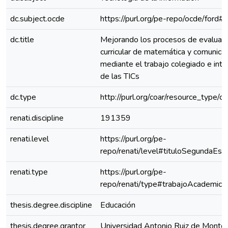
dc.subject.ocde
https://purl.org/pe-repo/ocde/ford#
dc.title
Mejorando los procesos de evaluac
curricular de matemática y comunica
mediante el trabajo colegiado e inte
de las TICs
dc.type
http://purl.org/coar/resource_type/c
renati.discipline
191359
renati.level
https://purl.org/pe-
repo/renati/level#tituloSegundaEspe
renati.type
https://purl.org/pe-
repo/renati/type#trabajoAcademico
thesis.degree.discipline
Educación
thesis.degree.grantor
Universidad Antonio Ruiz de Montoy