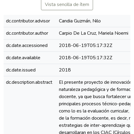
Vista sencilla de ítem
dc.contributor.advisor
Candia Guzmán, Nilo
dc.contributor.author
Carpio De La Cruz, Mariela Noemi
dc.date.accessioned
2018-06-19T05:17:32Z
dc.date.available
2018-06-19T05:17:32Z
dc.date.issued
2018
dc.description.abstract
El presente proyecto de innovación
naturaleza pedagógica y de formaci
docente, ya que busca fortalecer un
principales procesos técnico-pedagó
como lo es la evaluación curricular, a
de la formación docente, es decir, m
estrategias de inter-aprendizaje qu
desarrollaran en los CIAC (Círculos d