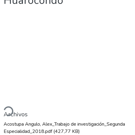
Huarocondo
gando...
Archivos
Acostupa Angulo, Alex_Trabajo de investigación_Segunda
Especialidad_2018.pdf
(427,77 KB)