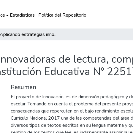
ce
Estadísticas
Política del Repositorio
Aplicando estrategias innovadoras de lectura, comprenderán lo que leen los estudiantes de la Institución Educativa N° 22517 Rosa de Santa María
 innovadoras de lectura, com
Institución Educativa N° 225
Resumen
El proyecto de Innovación, es de dimensión pedagógico y d
escolar. Tomando en cuenta el problema del presente proye
consecuencias que repercuten en el bajo rendimiento escola
Currículo Nacional 2017 una de las competencias del área 
diversos tipos de textos escritos en su lengua materna y qu
sentido de los textos que lee, es indispensable asumir la l