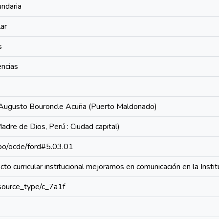
undaria
lar
s
encias
a Augusto Bouroncle Acuña (Puerto Maldonado)
dre de Dios, Perú : Ciudad capital)
repo/ocde/ford#5.03.01
cto curricular institucional mejoramos en comunicación en la Ins
resource_type/c_7a1f