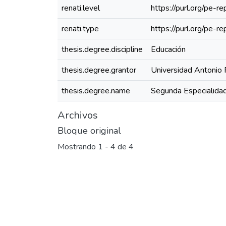
renati.level
https://purl.org/pe-r
renati.type
https://purl.org/pe-
thesis.degree.discipline
Educación
thesis.degree.grantor
Universidad Antonio 
thesis.degree.name
Segunda Especialidad
Archivos
Bloque original
Mostrando
1 - 4 de 4