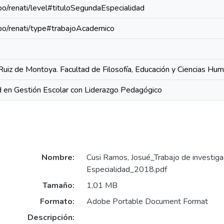
epo/renati/level#tituloSegundaEspecialidad
repo/renati/type#trabajoAcademico
Ruiz de Montoya. Facultad de Filosofía, Educación y Ciencias Hu
 en Gestión Escolar con Liderazgo Pedagógico
Nombre:
Cusi Ramos, Josué_Trabajo de investig
Especialidad_2018.pdf
Tamaño:
1,01 MB
Formato:
Adobe Portable Document Format
Descripción: