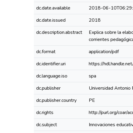
dc.date.available
2018-06-10T06:29
dc.date.issued
2018
dc.description.abstract
Explica sobre la elab
corrientes pedagógicas
dc.format
application/pdf
dc.identifier.uri
https://hdl.handle.
dc.language.iso
spa
dc.publisher
Universidad Antonio
dc.publisher.country
PE
dc.rights
http://purl.org/coar/
dc.subject
Innovaciones educati