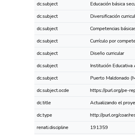
dc.subject
Educación básica sec
dc.subject
Diversificación curricu
dc.subject
Competencias básica
dc.subject
Currículo por compet
dc.subject
Diseño curricular
dc.subject
Institución Educativ
dc.subject
Puerto Maldonado (Ma
dc.subject.ocde
https://purl.org/pe-
dc.title
Actualizando el proye
dc.type
http://purl.org/coar/
renati.discipline
191359