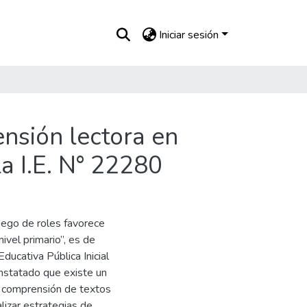
Iniciar sesión
ensión lectora en
la I.E. N° 22280
uego de roles favorece
ivel primario”, es de
ducativa Pública Inicial
nstatado que existe un
la comprensión de textos
lizar estrategias de