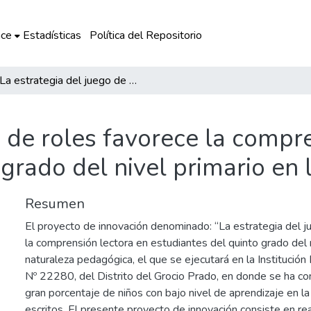
ce
Estadísticas
Política del Repositorio
La estrategia del juego de roles favorece la comprensión lectora en estudiantes del quinto grado del nivel primario en la I.E. N° 22280
o de roles favorece la compr
grado del nivel primario en 
Resumen
El proyecto de innovación denominado: “La estrategia del j
la comprensión lectora en estudiantes del quinto grado del n
naturaleza pedagógica, el que se ejecutará en la Institución E
Nº 22280, del Distrito del Grocio Prado, en donde se ha co
gran porcentaje de niños con bajo nivel de aprendizaje en 
escritos. El presente proyecto de innovación consiste en rea