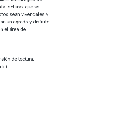
ta lecturas que se
stos sean vivenciales y
tan un agrado y disfrute
en el área de
sión de lectura
,
ado)