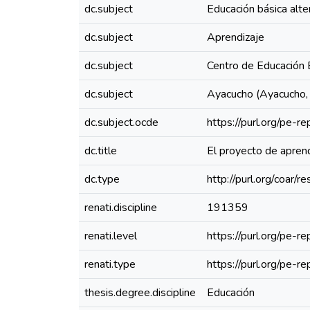
dc.subject
Educación básica alte
dc.subject
Aprendizaje
dc.subject
Centro de Educación B
dc.subject
Ayacucho (Ayacucho, P
dc.subject.ocde
https://purl.org/pe-
dc.title
El proyecto de aprend
dc.type
http://purl.org/coar/
renati.discipline
191359
renati.level
https://purl.org/pe-r
renati.type
https://purl.org/pe-
thesis.degree.discipline
Educación