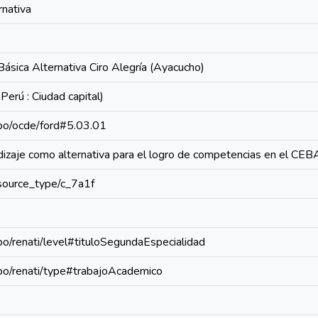
rnativa
ásica Alternativa Ciro Alegría (Ayacucho)
erú : Ciudad capital)
repo/ocde/ford#5.03.01
izaje como alternativa para el logro de competencias en el CEBA
resource_type/c_7a1f
epo/renati/level#tituloSegundaEspecialidad
repo/renati/type#trabajoAcademico