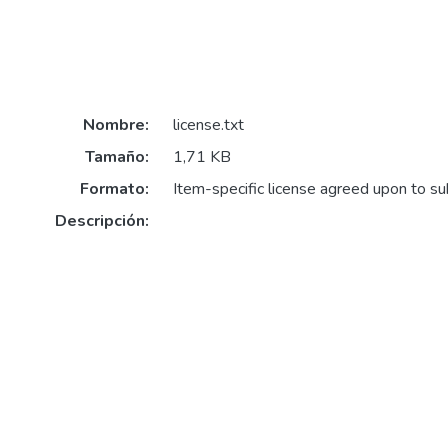
Nombre:
license.txt
Tamaño:
1,71 KB
Formato:
Item-specific license agreed upon to s
Descripción: