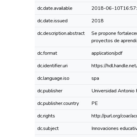
dc.date.available
2018-06-10T16:57
dc.date.issued
2018
dc.description.abstract
Se propone fortalecer
proyectos de aprendiz
dc.format
application/pdf
dc.identifier.uri
https://hdl.handle.
dc.language.iso
spa
dc.publisher
Universidad Antonio
dc.publisher.country
PE
dc.rights
http://purl.org/coar/
dc.subject
Innovaciones educati