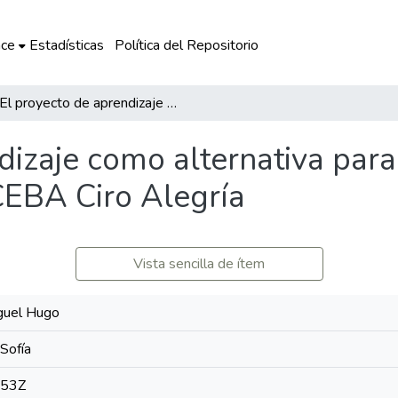
ce
Estadísticas
Política del Repositorio
El proyecto de aprendizaje como alternativa para el logro de competencias en el CEBA Ciro Alegría
dizaje como alternativa para
CEBA Ciro Alegría
Vista sencilla de ítem
guel Hugo
Sofía
:53Z