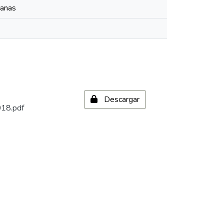
manas
Descargar
018.pdf