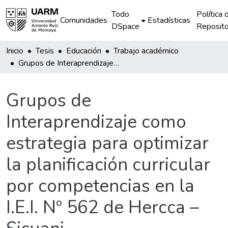
Todo
Política 
Comunidades
Estadísticas
DSpace
Reposito
Inicio
Tesis
Educación
Trabajo académico
Grupos de Interaprendizaje como estrategia para optimizar la planificación curricular por competencias en la I.E.I. Nº 562 de Hercca – Sicuani
Grupos de
Interaprendizaje como
estrategia para optimizar
la planificación curricular
por competencias en la
I.E.I. Nº 562 de Hercca –