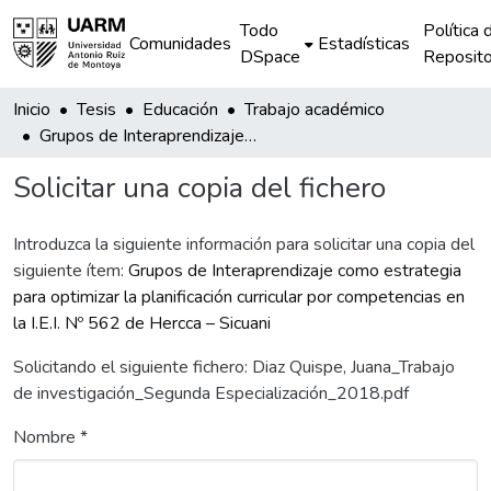
Todo
Política 
Comunidades
Estadísticas
DSpace
Reposito
Inicio
Tesis
Educación
Trabajo académico
Grupos de Interaprendizaje como estrategia para optimizar la planificación curricular por competencias en la I.E.I. Nº 562 de Hercca – Sicuani
Solicitar una copia del fichero
Introduzca la siguiente información para solicitar una copia del
siguiente ítem:
Grupos de Interaprendizaje como estrategia
para optimizar la planificación curricular por competencias en
la I.E.I. Nº 562 de Hercca – Sicuani
Solicitando el siguiente fichero: Diaz Quispe, Juana_Trabajo
de investigación_Segunda Especialización_2018.pdf
Nombre *