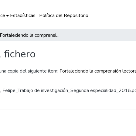
ce
Estadísticas
Política del Repositorio
Fortaleciendo la comprensión lectora en los estudiantes del VI ciclo de la IES, Huilloc a través de cuentos y fabulas
l fichero
 una copia del siguiente ítem:
Fortaleciendo la comprensión lectora 
rel, Felipe_Trabajo de investigación_Segunda especialidad_2018.p