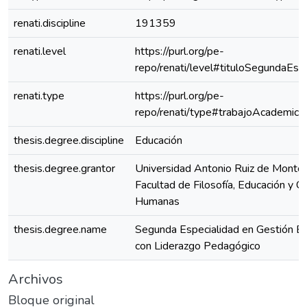
renati.discipline
191359
renati.level
https://purl.org/pe-
repo/renati/level#tituloSegundaEspe
renati.type
https://purl.org/pe-
repo/renati/type#trabajoAcademico
thesis.degree.discipline
Educación
thesis.degree.grantor
Universidad Antonio Ruiz de Montoy
Facultad de Filosofía, Educación y Ci
Humanas
thesis.degree.name
Segunda Especialidad en Gestión Es
con Liderazgo Pedagógico
Archivos
Bloque original