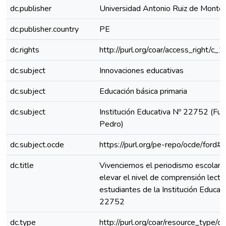
dc.publisher
Universidad Antonio Ruiz de Monto
dc.publisher.country
PE
dc.rights
http://purl.org/coar/access_right/c_
dc.subject
Innovaciones educativas
dc.subject
Educación básica primaria
dc.subject
Institución Educativa Nº 22752 (Fu
Pedro)
dc.subject.ocde
https://purl.org/pe-repo/ocde/ford#
dc.title
Vivenciemos el periodismo escolar 
elevar el nivel de comprensión lecto
estudiantes de la Institución Educat
22752
dc.type
http://purl.org/coar/resource_type/c