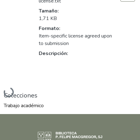
license.txt
Tamaño:
1,71 KB
Formato:
Item-specific license agreed upon
to submission
Descripción:
Cargando...
Colecciones
Trabajo académico