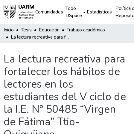
Todo
Política 
Comunidades
Estadísticas
DSpace
Reposito
Inicio
Tesis
Educación
Trabajo académico
La lectura recreativa para fortalecer los hábitos de lectores en los estudiantes del V ciclo de la I.E. N° 50485 “Virgen de Fátima” Ttio- Quiquijana
La lectura recreativa para
fortalecer los hábitos de
lectores en los
estudiantes del V ciclo de
la I.E. N° 50485 “Virgen
de Fátima” Ttio-