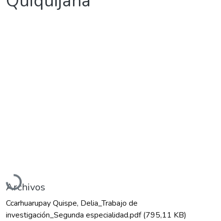
Quiquijana
Cargando...
Archivos
Ccarhuarupay Quispe, Delia_Trabajo de
investigación_Segunda especialidad.pdf
(795,11 KB)