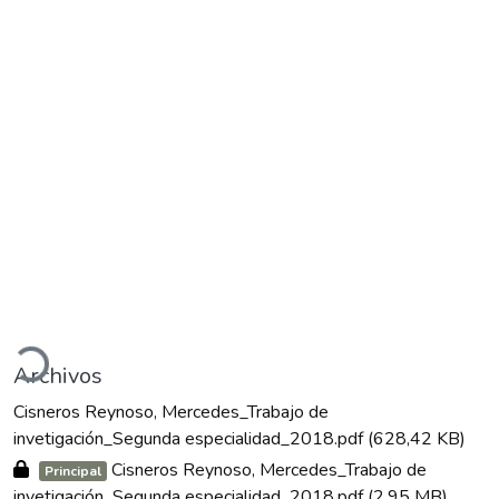
argando...
Archivos
Cisneros Reynoso, Mercedes_Trabajo de
invetigación_Segunda especialidad_2018.pdf
(628,42 KB)
Cisneros Reynoso, Mercedes_Trabajo de
Principal
invetigación_Segunda especialidad_2018.pdf
(2,95 MB)