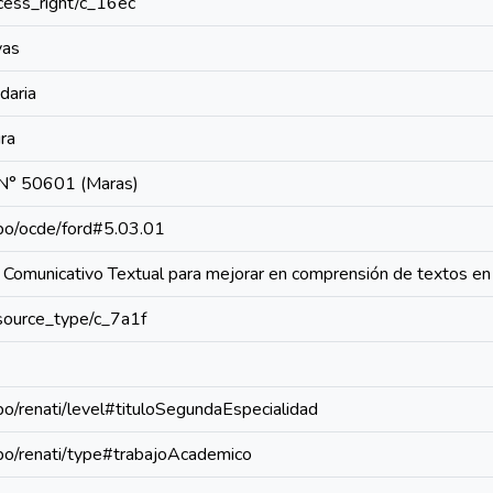
access_right/c_16ec
vas
daria
ra
a N° 50601 (Maras)
repo/ocde/ford#5.03.01
 Comunicativo Textual para mejorar en comprensión de textos e
resource_type/c_7a1f
epo/renati/level#tituloSegundaEspecialidad
repo/renati/type#trabajoAcademico