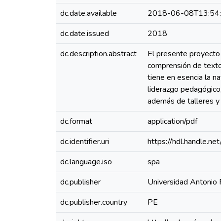
dc.date.available
2018-06-08T13:54
dc.date.issued
2018
dc.description.abstract
El presente proyecto 
comprensión de texto
tiene en esencia la na
liderazgo pedagógico,
además de talleres y 
dc.format
application/pdf
dc.identifier.uri
https://hdl.handle.
dc.language.iso
spa
dc.publisher
Universidad Antonio
dc.publisher.country
PE