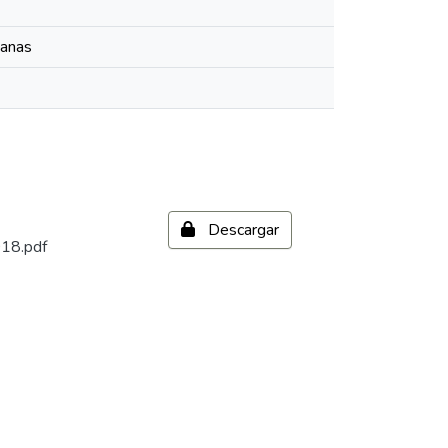
manas
Descargar
018.pdf