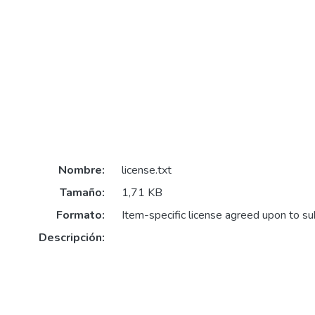
Nombre:
license.txt
Tamaño:
1,71 KB
Formato:
Item-specific license agreed upon to s
Descripción: