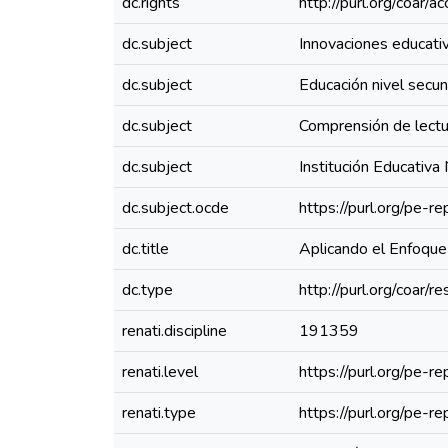
dc.rights
http://purl.org/coar/
dc.subject
Innovaciones educati
dc.subject
Educación nivel secun
dc.subject
Comprensión de lectu
dc.subject
Institución Educativ
dc.subject.ocde
https://purl.org/pe-
dc.title
Aplicando el Enfoque
dc.type
http://purl.org/coar/
renati.discipline
191359
renati.level
https://purl.org/pe-r
renati.type
https://purl.org/pe-