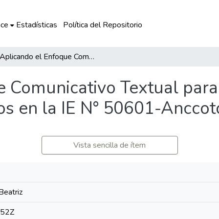
ce
Estadísticas
Política del Repositorio
Aplicando el Enfoque Comunicativo Textual para mejorar en comprensión de textos en la IE N° 50601-Anccoto
e Comunicativo Textual para
os en la IE N° 50601-Anccot
Vista sencilla de ítem
Beatriz
:52Z