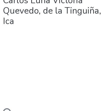
Carlos Luna Victoria
Quevedo, de la Tinguiña,
Ica
gando...