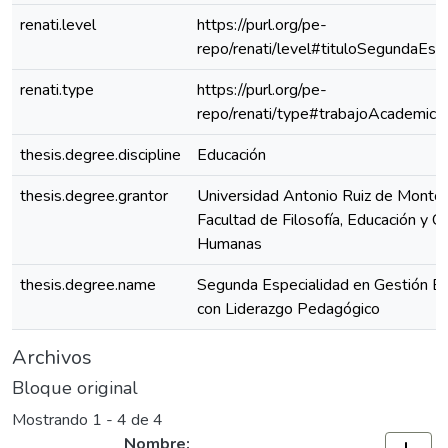
renati.level
https://purl.org/pe-
repo/renati/level#tituloSegundaEspe
renati.type
https://purl.org/pe-
repo/renati/type#trabajoAcademico
thesis.degree.discipline
Educación
thesis.degree.grantor
Universidad Antonio Ruiz de Montoy
Facultad de Filosofía, Educación y Ci
Humanas
thesis.degree.name
Segunda Especialidad en Gestión Es
con Liderazgo Pedagógico
Archivos
Bloque original
Mostrando
1 - 4 de 4
Nombre: