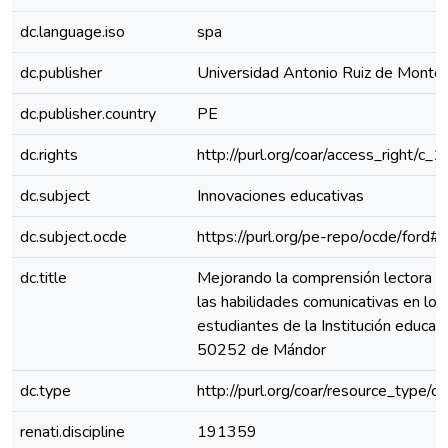
dc.language.iso
spa
dc.publisher
Universidad Antonio Ruiz de Monto
dc.publisher.country
PE
dc.rights
http://purl.org/coar/access_right/c_
dc.subject
Innovaciones educativas
dc.subject.ocde
https://purl.org/pe-repo/ocde/ford#
dc.title
Mejorando la comprensión lectora 
las habilidades comunicativas en los
estudiantes de la Institución educat
50252 de Mándor
dc.type
http://purl.org/coar/resource_type/c
renati.discipline
191359