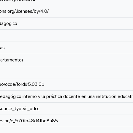
ons.org/licenses/by/4.0/
dagógico
vas
partamento)
repo/ocde/ford#5.03.01
agógico interno y la práctica docente en una institución educat
resource_type/c_bdcc
/version/c_970fb48d4fbd8a85