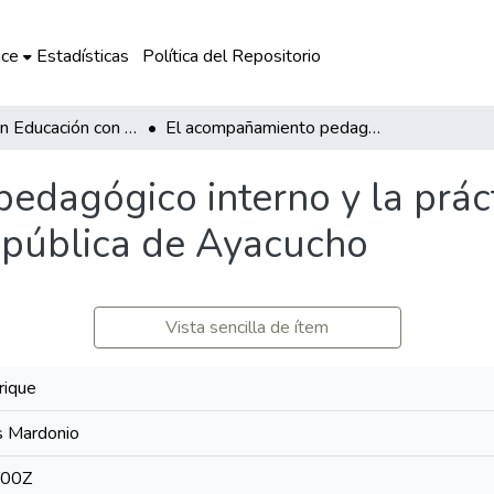
ce
Estadísticas
Política del Repositorio
Maestría en Educación con mención en Gestión de Instituciones Educativas
El acompañamiento pedagógico interno y la práctica docente en una institución educativa pública de Ayacucho
edagógico interno y la prác
a pública de Ayacucho
Vista sencilla de ítem
rique
s Mardonio
:00Z