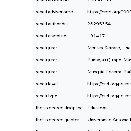
renati.advisor.dni
25698958
renati.advisor.orcid
https://orcid.org/
renati.author.dni
28295354
renati.discipline
191417
renati.juror
Montes Serrano, Urie
renati.juror
Pumayali Quispe, Mar
renati.juror
Munguía Becerra, Pa
renati.level
https://purl.org/pe-r
renati.type
https://purl.org/pe-r
thesis.degree.discipline
Educación
thesis.degree.grantor
Universidad Antonio 