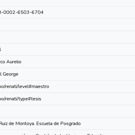
0000-0002-6503-6704
l
co Aurelio
úl George
epo/renati/level#maestro
epo/renati/type#tesis
Ruiz de Montoya. Escuela de Posgrado