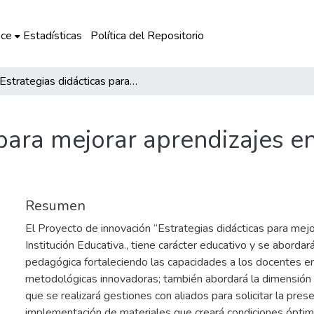
ce
Estadísticas
Política del Repositorio
Estrategias didácticas para mejorar aprendizajes en la I.E. Inicial 578 de Combapata
para mejorar aprendizajes en l
Resumen
El Proyecto de innovación “Estrategias didácticas para mejo
Institución Educativa., tiene carácter educativo y se abordar
pedagógica fortaleciendo las capacidades a los docentes en
metodológicas innovadoras; también abordará la dimensión 
que se realizará gestiones con aliados para solicitar la pres
implementación de materiales que creará condiciones óptim