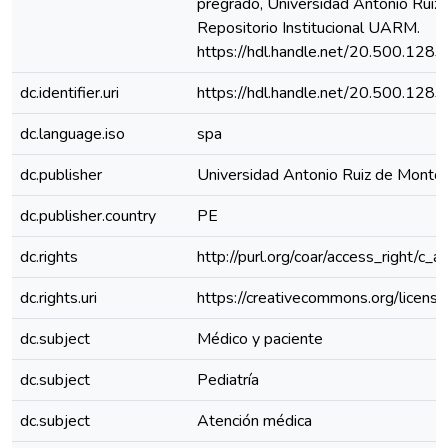
pregrado, Universidad Antonio Ruiz
Repositorio Institucional UARM.
https://hdl.handle.net/20.500.128
dc.identifier.uri
https://hdl.handle.net/20.500.128
dc.language.iso
spa
dc.publisher
Universidad Antonio Ruiz de Monto
dc.publisher.country
PE
dc.rights
http://purl.org/coar/access_right/c_a
dc.rights.uri
https://creativecommons.org/license
dc.subject
Médico y paciente
dc.subject
Pediatría
dc.subject
Atención médica