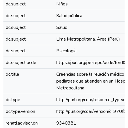
dc.subject
Niños
dc.subject
Salud pública
dc.subject
Salud
dc.subject
Lima Metropolitana, Área (Perú)
dc.subject
Psicología
dc.subject.ocde
https://purl.org/pe-repo/ocde/ford#
dc.title
Creencias sobre la relación médico 
pediatras que atienden en un Hospit
Metropolitana
dc.type
http://purl.org/coar/resource_type/c
dc.type.version
http://purl.org/coar/version/c_970
renati.advisor.dni
9340381