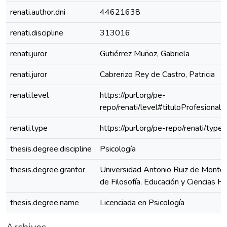
renati.author.dni
44621638
renati.discipline
313016
renati.juror
Gutiérrez Muñoz, Gabriela
renati.juror
Cabrerizo Rey de Castro, Patricia
renati.level
https://purl.org/pe-
repo/renati/level#tituloProfesional
renati.type
https://purl.org/pe-repo/renati/type
thesis.degree.discipline
Psicología
thesis.degree.grantor
Universidad Antonio Ruiz de Montoy
de Filosofía, Educación y Ciencias 
thesis.degree.name
Licenciada en Psicología