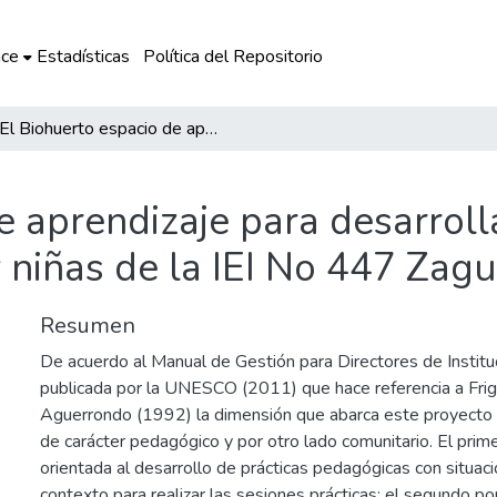
ce
Estadísticas
Política del Repositorio
El Biohuerto espacio de aprendizaje para desarrollar habilidades ambientales en niños y niñas de la IEI No 447 Zaguán del Cielo 2017
e aprendizaje para desarroll
 niñas de la IEI No 447 Zag
Resumen
De acuerdo al Manual de Gestión para Directores de Instit
publicada por la UNESCO (2011) que hace referencia a Frige
Aguerrondo (1992) la dimensión que abarca este proyecto e
de carácter pedagógico y por otro lado comunitario. El prim
orientada al desarrollo de prácticas pedagógicas con situac
contexto para realizar las sesiones prácticas; el segundo p