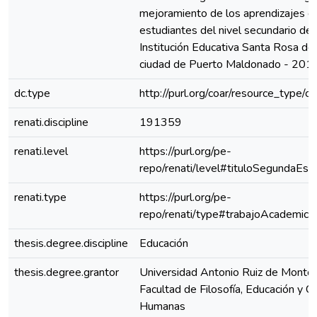
mejoramiento de los aprendizajes d
estudiantes del nivel secundario de 
Institución Educativa Santa Rosa de 
ciudad de Puerto Maldonado - 201
dc.type
http://purl.org/coar/resource_type/c
renati.discipline
191359
renati.level
https://purl.org/pe-
repo/renati/level#tituloSegundaEspe
renati.type
https://purl.org/pe-
repo/renati/type#trabajoAcademico
thesis.degree.discipline
Educación
thesis.degree.grantor
Universidad Antonio Ruiz de Montoy
Facultad de Filosofía, Educación y Ci
Humanas