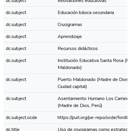
dc.subject
Innovaciones educativas
dc.subject
Educación básica secundaria
dc.subject
Crucigramas
dc.subject
Aprendizaje
dc.subject
Recursos didácticos
dc.subject
Institución Educativa Santa Rosa (P
Maldonado)
dc.subject
Puerto Maldonado (Madre de Dios, 
Ciudad capital)
dc.subject
Asentamiento Humano Los Camine
(Madre de Dios, Perú)
dc.subject.ocde
https://purl.org/pe-repo/ocde/ford#
dc.title
Uso de crucigramas como estrategia