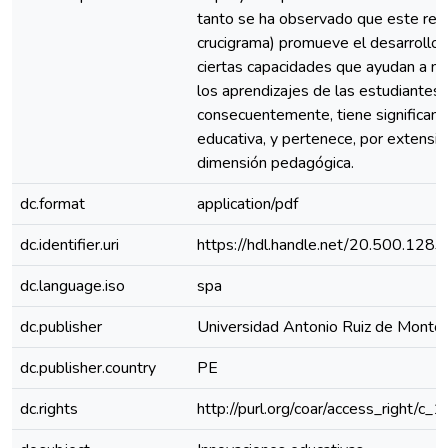
tanto se ha observado que este recu
crucigrama) promueve el desarrollo 
ciertas capacidades que ayudan a m
los aprendizajes de las estudiantes 
consecuentemente, tiene significanc
educativa, y pertenece, por extensión
dimensión pedagógica.
dc.format
application/pdf
dc.identifier.uri
https://hdl.handle.net/20.500.128
dc.language.iso
spa
dc.publisher
Universidad Antonio Ruiz de Monto
dc.publisher.country
PE
dc.rights
http://purl.org/coar/access_right/c_