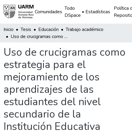
Todo
Política 
Comunidades
Estadísticas
DSpace
Reposito
Inicio
Tesis
Educación
Trabajo académico
Uso de crucigramas como estrategia para el mejoramiento de los aprendizajes de las estudiantes del nivel secundario de la Institución Educativa Santa Rosa de la ciudad de Puerto Maldonado - 2017
Uso de crucigramas como
estrategia para el
mejoramiento de los
aprendizajes de las
estudiantes del nivel
secundario de la
Institución Educativa