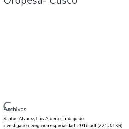
Oropesa- Cusco
Cargando...
Archivos
Santos Alvarez, Luis Alberto_Trabajo de
investigación_Segunda especialidad_2018.pdf
(221,33 KB)