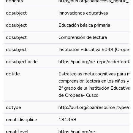
dc.rights
http://purl.org/coar/access_right/c_
dc.subject
Innovaciones educativas
dc.subject
Educación básica primaria
dc.subject
Comprensión de lectura
dc.subject
Institución Educativa 5049 (Oropes
dc.subject.ocde
https://purl.org/pe-repo/ocde/ford#
dc.title
Estrategias meta cognitivas para me
comprensión lectora en los niños y n
2º grado de la Institución Educativ
de Oropesa- Cusco
dc.type
http://purl.org/coar/resource_type/c
renati.discipline
191359
renati.level
https://purl.org/pe-