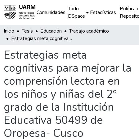
Todo
Política 
Comunidades
Estadísticas
DSpace
Reposito
Inicio
Tesis
Educación
Trabajo académico
Estrategias meta cognitivas para mejorar la comprensión lectora en los niños y niñas del 2º grado de la Institución Educativa 50499 de Oropesa- Cusco
Estrategias meta
cognitivas para mejorar la
comprensión lectora en
los niños y niñas del 2º
grado de la Institución
Educativa 50499 de
Oropesa- Cusco