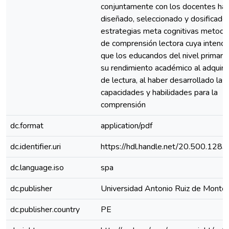
conjuntamente con los docentes ha
diseñado, seleccionado y dosificado
estrategias meta cognitivas metodo
de comprensión lectora cuya intenci
que los educandos del nivel primari
su rendimiento académico al adquirir
de lectura, al haber desarrollado las
capacidades y habilidades para la
comprensión
dc.format
application/pdf
dc.identifier.uri
https://hdl.handle.net/20.500.128
dc.language.iso
spa
dc.publisher
Universidad Antonio Ruiz de Monto
dc.publisher.country
PE