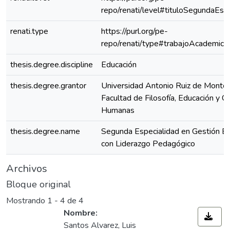
repo/renati/level#tituloSegundaEspe
renati.type
https://purl.org/pe-
repo/renati/type#trabajoAcademico
thesis.degree.discipline
Educación
thesis.degree.grantor
Universidad Antonio Ruiz de Montoy
Facultad de Filosofía, Educación y Ci
Humanas
thesis.degree.name
Segunda Especialidad en Gestión Es
con Liderazgo Pedagógico
Archivos
Bloque original
Mostrando
1 - 4 de 4
Nombre:
Santos Alvarez, Luis