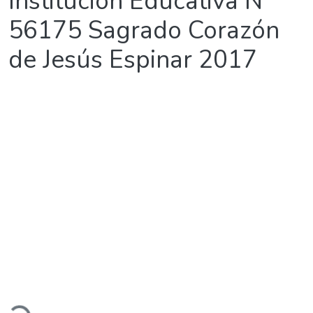
Institución Educativa N°
56175 Sagrado Corazón
de Jesús Espinar 2017
argando...