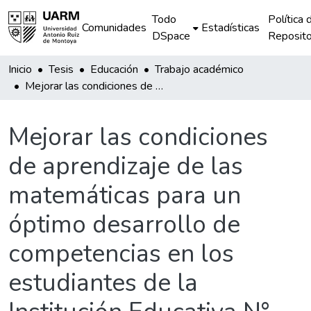
Todo
Política 
Comunidades
Estadísticas
DSpace
Reposito
Inicio
Tesis
Educación
Trabajo académico
Mejorar las condiciones de aprendizaje de las matemáticas para un óptimo desarrollo de competencias en los estudiantes de la Institución Educativa N° 56175 Sagrado Corazón de Jesús Espinar 2017
Mejorar las condiciones
de aprendizaje de las
matemáticas para un
óptimo desarrollo de
competencias en los
estudiantes de la