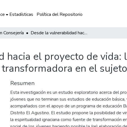
ce
Estadísticas
Política del Repositorio
n Consejería
Desde la vulnerabilidad hacia el proyecto de vida: la espiritualidad ignaciana como fuente transformadora en el sujeto
 hacia el proyecto de vida: l
 transformadora en el sujet
Resumen
Esta investigación es un estudio exploratorio acerca del p
jóvenes que no terminan sus estudios de educación básica,
acompañados con el apoyo de un programa de educación Bás
Distrito El Agustino. El estudio propone la posibilidad de v
la espiritualidad ignaciana como fuente de transformación en
social de los jóvenes haciendo posible la (re) elaboración d