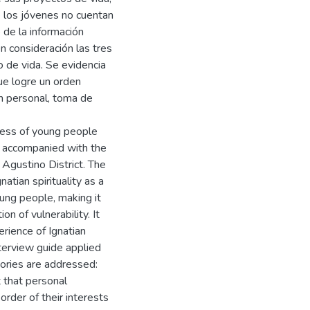
e los jóvenes no cuentan
o de la información
n consideración las tres
to de vida. Se evidencia
ue logre un orden
ón personal, toma de
cess of young people
re accompanied with the
 Agustino District. The
atian spirituality as a
oung people, making it
ion of vulnerability. It
rience of Ignatian
nterview guide applied
gories are addressed:
nt that personal
rder of their interests