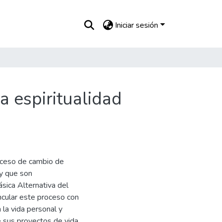
Iniciar sesión
a espiritualidad
o
roceso de cambio de
 y que son
ica Alternativa del
incular este proceso con
 la vida personal y
e sus proyectos de vida,