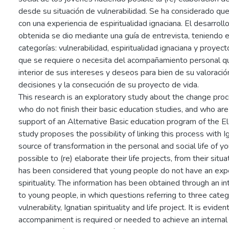
desde su situación de vulnerabilidad. Se ha considerado qu
con una experiencia de espiritualidad ignaciana. El desarroll
obtenida se dio mediante una guía de entrevista, teniendo e
categorías: vulnerabilidad, espiritualidad ignaciana y proyec
que se requiere o necesita del acompañamiento personal q
interior de sus intereses y deseos para bien de su valoraci
decisiones y la consecución de su proyecto de vida.
This research is an exploratory study about the change pro
who do not finish their basic education studies, and who a
support of an Alternative Basic education program of the El
study proposes the possibility of linking this process with Ign
source of transformation in the personal and social life of y
possible to (re) elaborate their life projects, from their situat
has been considered that young people do not have an expe
spirituality. The information has been obtained through an i
to young people, in which questions referring to three cate
vulnerability, Ignatian spirituality and life project. It is evide
accompaniment is required or needed to achieve an internal o