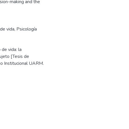
ision-making and the
de vida
,
Psicología
 de vida: la
ujeto [Tesis de
io Institucional UARM.