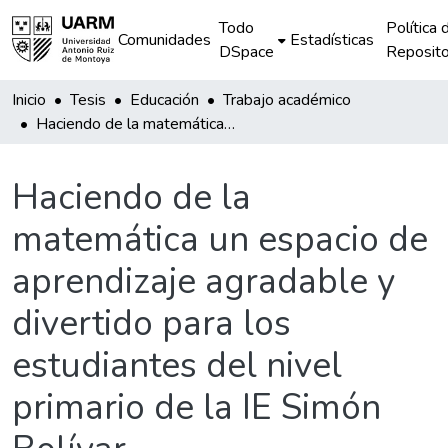
Todo
Política 
Comunidades
Estadísticas
DSpace
Reposito
Inicio
Tesis
Educación
Trabajo académico
Haciendo de la matemática un espacio de aprendizaje agradable y divertido para los estudiantes del nivel primario de la IE Simón Bolívar
Haciendo de la
matemática un espacio de
aprendizaje agradable y
divertido para los
estudiantes del nivel
primario de la IE Simón