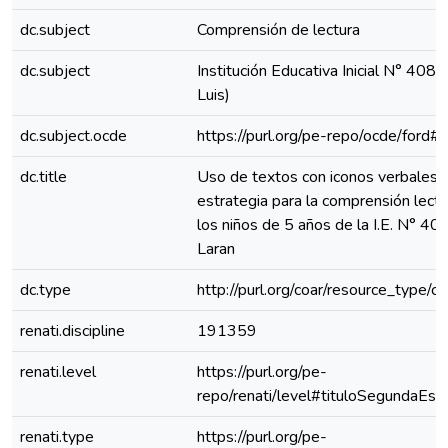
dc.subject
Comprensión de lectura
dc.subject
Institución Educativa Inicial N° 408 
Luis)
dc.subject.ocde
https://purl.org/pe-repo/ocde/ford#
dc.title
Uso de textos con iconos verbales
estrategia para la comprensión lect
los niños de 5 años de la I.E. N° 40
Laran
dc.type
http://purl.org/coar/resource_type/c
renati.discipline
191359
renati.level
https://purl.org/pe-
repo/renati/level#tituloSegundaEspe
renati.type
https://purl.org/pe-