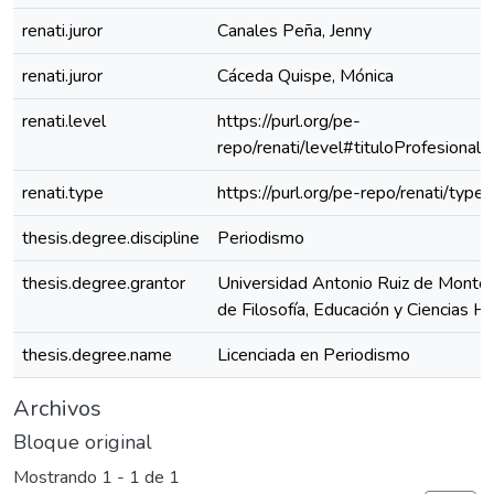
renati.juror
Canales Peña, Jenny
renati.juror
Cáceda Quispe, Mónica
renati.level
https://purl.org/pe-
repo/renati/level#tituloProfesional
renati.type
https://purl.org/pe-repo/renati/type
thesis.degree.discipline
Periodismo
thesis.degree.grantor
Universidad Antonio Ruiz de Montoy
de Filosofía, Educación y Ciencias 
thesis.degree.name
Licenciada en Periodismo
Archivos
Bloque original
Mostrando
1 - 1 de 1