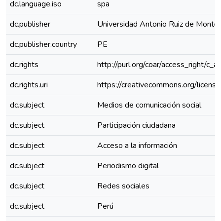
dc.language.iso
spa
dc.publisher
Universidad Antonio Ruiz de Monto
dc.publisher.country
PE
dc.rights
http://purl.org/coar/access_right/c_a
dc.rights.uri
https://creativecommons.org/license
dc.subject
Medios de comunicación social
dc.subject
Participación ciudadana
dc.subject
Acceso a la información
dc.subject
Periodismo digital
dc.subject
Redes sociales
dc.subject
Perú