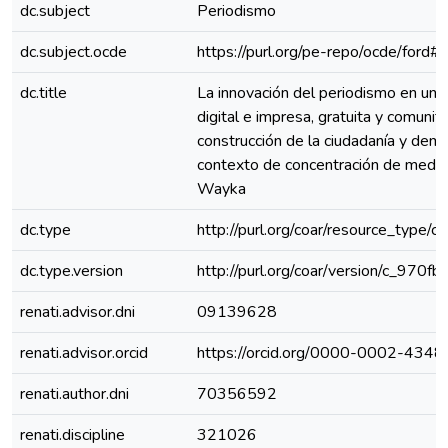
dc.subject
Periodismo
dc.subject.ocde
https://purl.org/pe-repo/ocde/ford#
dc.title
La innovación del periodismo en una
digital e impresa, gratuita y comunita
construcción de la ciudadanía y demo
contexto de concentración de medios
Wayka
dc.type
http://purl.org/coar/resource_type/c
dc.type.version
http://purl.org/coar/version/c_970
renati.advisor.dni
09139628
renati.advisor.orcid
https://orcid.org/0000-0002-434
renati.author.dni
70356592
renati.discipline
321026