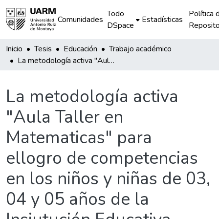
Todo
Política 
Comunidades
Estadísticas
DSpace
Reposito
Inicio
Tesis
Educación
Trabajo académico
La metodología activa "Aula Taller en Matematicas" para ellogro de competencias en los niños y niñas de 03, 04 y 05 años de la Insiutución Educativa Inicial No. 593 de Pampachiri - Pitumarca
La metodología activa
"Aula Taller en
Matematicas" para
ellogro de competencias
en los niños y niñas de 03,
04 y 05 años de la