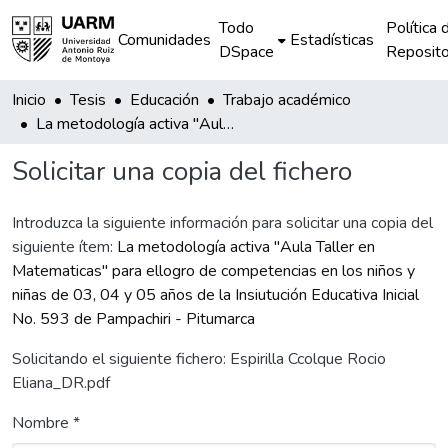
Todo
Política 
Comunidades
Estadísticas
DSpace
Reposito
Inicio
Tesis
Educación
Trabajo académico
La metodología activa "Aula Taller en Matematicas" para ellogro de competencias en los niños y niñas de 03, 04 y 05 años de la Insiutución Educativa Inicial No. 593 de Pampachiri - Pitumarca
Solicitar una copia del fichero
Introduzca la siguiente información para solicitar una copia del
siguiente ítem:
La metodología activa "Aula Taller en
Matematicas" para ellogro de competencias en los niños y
niñas de 03, 04 y 05 años de la Insiutución Educativa Inicial
No. 593 de Pampachiri - Pitumarca
Solicitando el siguiente fichero: Espirilla Ccolque Rocio
Eliana_DR.pdf
Nombre *