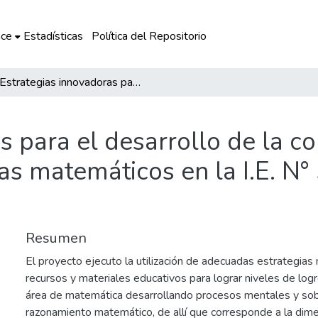
ce
Estadísticas
Política del Repositorio
Estrategias innovadoras para el desarrollo de la competencia de resolución de problemas matemáticos en la I.E. N° 50785 - Sanganato – La Convención
s para el desarrollo de la 
as matemáticos en la I.E. N°
Resumen
El proyecto ejecuto la utilización de adecuadas estrategias
recursos y materiales educativos para lograr niveles de logro
área de matemática desarrollando procesos mentales y sob
razonamiento matemático, de allí que corresponde a la dim