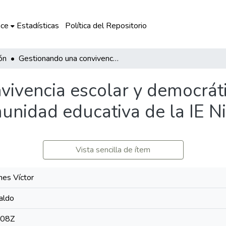
ce
Estadísticas
Política del Repositorio
ón
Gestionando una convivencia escolar y democrática adecuada entre los actores de la comunidad educativa de la IE Niña María de Iberia
vivencia escolar y democrát
munidad educativa de la IE Ni
Vista sencilla de ítem
es Víctor
aldo
:08Z