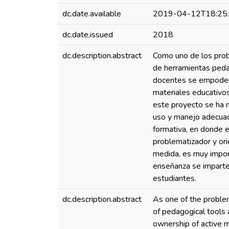
dc.date.available
2019-04-12T18:25
dc.date.issued
2018
dc.description.abstract
Como uno de los prob
de herramientas pedag
docentes se empodere
materiales educativo
este proyecto se ha m
uso y manejo adecuad
formativa, en donde e
problematizador y or
medida, es muy impor
enseñanza se imparte
estudiantes.
dc.description.abstract
As one of the proble
of pedagogical tools 
ownership of active m