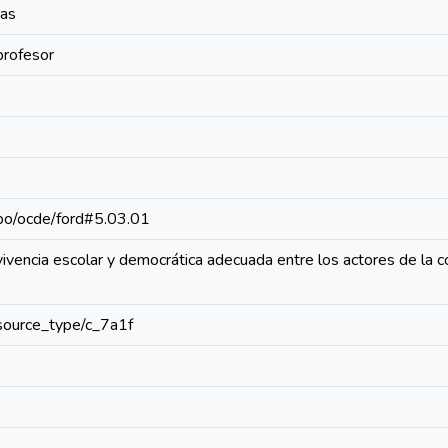
vas
profesor
repo/ocde/ford#5.03.01
vencia escolar y democrática adecuada entre los actores de la c
resource_type/c_7a1f