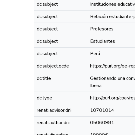
dc.subject
Instituciones educati
dc.subject
Relación estudiante-
dc.subject
Profesores
dc.subject
Estudiantes
dc.subject
Perú
dc.subject.ocde
https://purl.org/pe-
dc.title
Gestionando una convi
Iberia
dc.type
http://purl.org/coar/
renati.advisor.dni
10701014
renati.author.dni
05060981