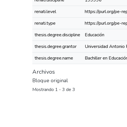
renati.discipline
199996
renati.level
https://purl.org/pe-re
renati.type
https://purl.org/pe-r
thesis.degree.discipline
Educación
thesis.degree.grantor
Universidad Antonio 
thesis.degree.name
Bachiller en Educació
Archivos
Bloque original
Mostrando
1 - 3 de 3