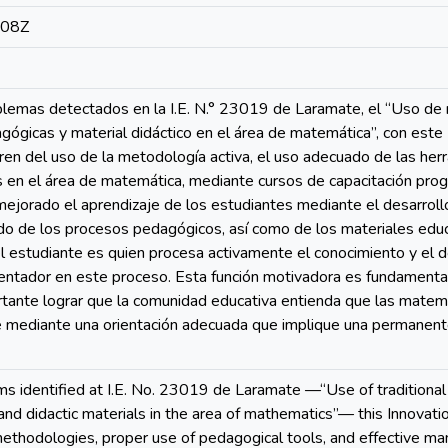
:08Z
lemas detectados en la I.E. N.° 23019 de Laramate, el “Uso de 
ógicas y material didáctico en el área de matemática”, con este
n del uso de la metodología activa, el uso adecuado de las her
s en el área de matemática, mediante cursos de capacitación pro
ejorado el aprendizaje de los estudiantes mediante el desarroll
o de los procesos pedagógicos, así como de los materiales educ
l estudiante es quien procesa activamente el conocimiento y el 
ientador en este proceso. Esta función motivadora es fundamenta
tante lograr que la comunidad educativa entienda que las matem
 mediante una orientación adecuada que implique una permanente 
ms identified at I.E. No. 23019 de Laramate —“Use of traditio
and didactic materials in the area of mathematics”— this Innovat
ethodologies, proper use of pedagogical tools, and effective ma