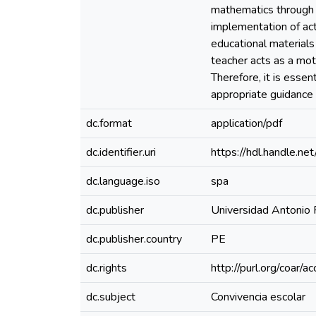
mathematics through s
implementation of ac
educational material
teacher acts as a moti
Therefore, it is esse
appropriate guidance 
dc.format
application/pdf
dc.identifier.uri
https://hdl.handle.
dc.language.iso
spa
dc.publisher
Universidad Antonio
dc.publisher.country
PE
dc.rights
http://purl.org/coar/
dc.subject
Convivencia escolar