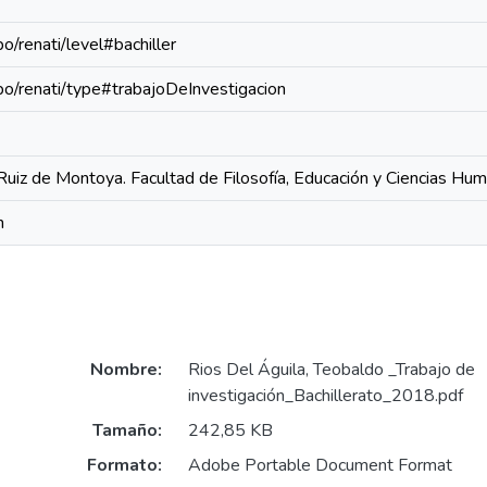
po/renati/level#bachiller
epo/renati/type#trabajoDeInvestigacion
Ruiz de Montoya. Facultad de Filosofía, Educación y Ciencias Hu
n
Nombre:
Rios Del Águila, Teobaldo _Trabajo de
investigación_Bachillerato_2018.pdf
Tamaño:
242,85 KB
Formato:
Adobe Portable Document Format