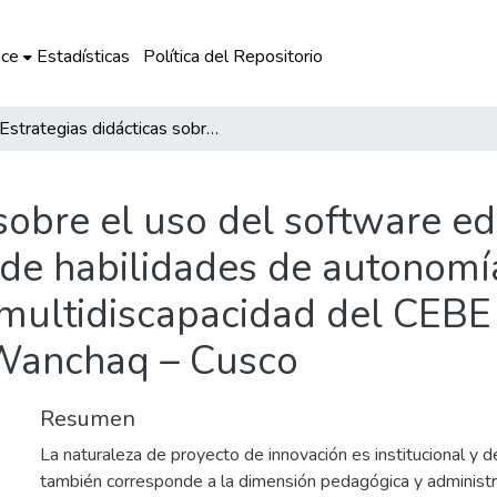
ce
Estadísticas
Política del Repositorio
Estrategias didácticas sobre el uso del software educativo gratis en la red, para el desarrollo de habilidades de autonomía en estudiantes con discapacidad severa y multidiscapacidad del CEBE Don José de San Martin del Distrito de Wanchaq – Cusco
sobre el uso del software ed
o de habilidades de autonomí
 multidiscapacidad del CEBE
e Wanchaq – Cusco
Resumen
La naturaleza de proyecto de innovación es institucional y d
también corresponde a la dimensión pedagógica y administrat