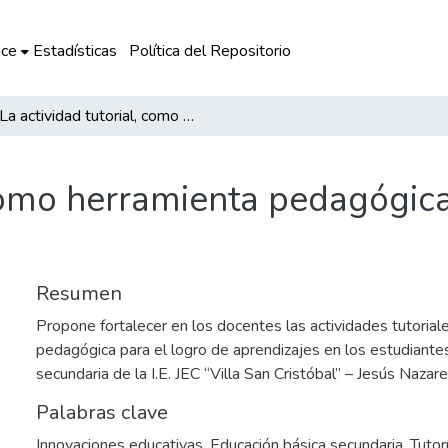
ce
Estadísticas
Política del Repositorio
La actividad tutorial, como herramienta pedagógica para el logro de aprendizajes
 como herramienta pedagógica
Resumen
Propone fortalecer en los docentes las actividades tutoria
pedagógica para el logro de aprendizajes en los estudiante
secundaria de la I.E. JEC “Villa San Cristóbal” – Jesús Nazar
Palabras clave
Innovaciones educativas
,
Educación básica secundaria
,
Tutor