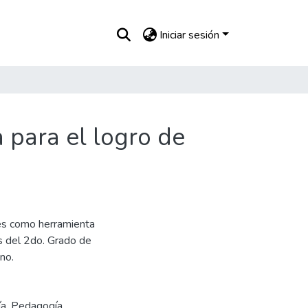
Iniciar sesión
 para el logro de
les como herramienta
s del 2do. Grado de
eno.
ía
,
Pedagogía
,