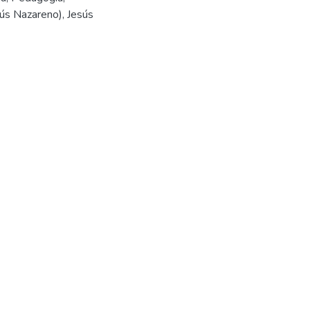
esús Nazareno)
,
Jesús