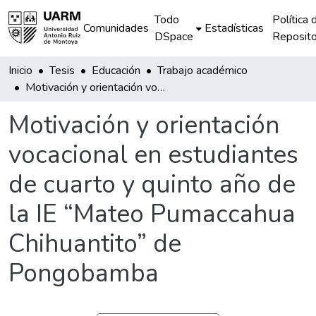
Todo
Política 
Comunidades
Estadísticas
DSpace
Reposito
Inicio
Tesis
Educación
Trabajo académico
Motivación y orientación vocacional en estudiantes de cuarto y quinto año de la IE “Mateo Pumaccahua Chihuantito” de Pongobamba
Motivación y orientación
vocacional en estudiantes
de cuarto y quinto año de
la IE “Mateo Pumaccahua
Chihuantito” de
Pongobamba