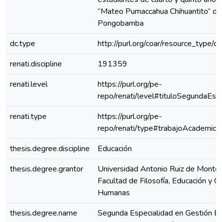
“Mateo Pumaccahua Chihuantito” de
Pongobamba
dc.type
http://purl.org/coar/resource_type/c
renati.discipline
191359
renati.level
https://purl.org/pe-
repo/renati/level#tituloSegundaEspe
renati.type
https://purl.org/pe-
repo/renati/type#trabajoAcademico
thesis.degree.discipline
Educación
thesis.degree.grantor
Universidad Antonio Ruiz de Montoy
Facultad de Filosofía, Educación y Ci
Humanas
thesis.degree.name
Segunda Especialidad en Gestión Es