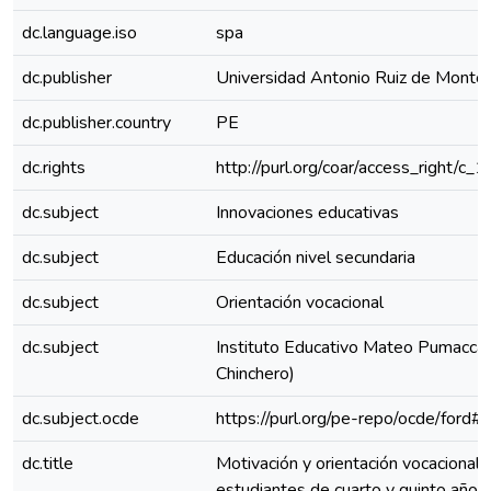
dc.language.iso
spa
dc.publisher
Universidad Antonio Ruiz de Monto
dc.publisher.country
PE
dc.rights
http://purl.org/coar/access_right/c_
dc.subject
Innovaciones educativas
dc.subject
Educación nivel secundaria
dc.subject
Orientación vocacional
dc.subject
Instituto Educativo Mateo Pumaccah
Chinchero)
dc.subject.ocde
https://purl.org/pe-repo/ocde/ford#
dc.title
Motivación y orientación vocacional 
estudiantes de cuarto y quinto año d