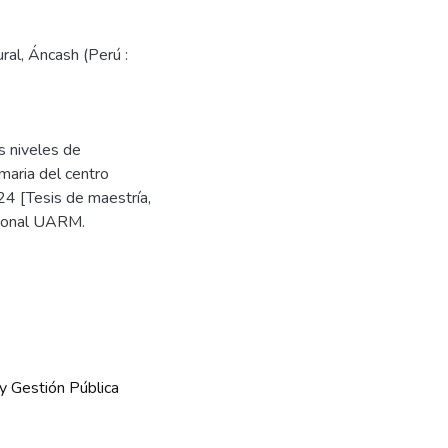
ural
,
Áncash (Perú :
s niveles de
maria del centro
24 [Tesis de maestría,
cional UARM.
y Gestión Pública