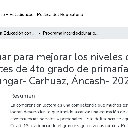
ce
Estadísticas
Política del Repositorio
Maestría en Educación con mención en Políticas Educativas y Gestión Pública
Programa interdisciplinar para mejorar los niveles de comprensión lectora en los estudiantes de 4to grado de primaria del centro poblado Poyor del distrito de Yúngar- Carhuaz, Áncash- 2024
nar para mejorar los nivele
ntes de 4to grado de primari
Yúngar- Carhuaz, Áncash- 20
Resumen
La comprensión lectora es una competencia que muchos est
logran desarrollar, lo que impide alcanzar una educación de 
consecuencias sociales y personales. Esta deficiencia se ag
Covid-19, evidenciando el gran rezago en zonas rurales. Por 