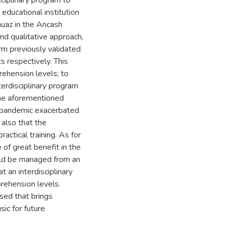
sciplinary program to
educational institution
huaz in the Ancash
nd qualitative approach,
rm previously validated
s respectively. This
ehension levels; to
erdisciplinary program
the aforementioned
e pandemic exacerbated
also that the
actical training. As for
e of great benefit in the
uld be managed from an
t an interdisciplinary
rehension levels.
sed that brings
sic for future