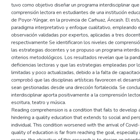
tuvo como objetivo diseñar un programa interdisciplinar que
comprensión lectora en estudiantes de una institución educ
de Poyor-Yúngar, en la provincia de Carhuaz, Áncash. El est
paradigma interpretativo y enfoque cualitativo, empleando e
observación validadas por expertos, aplicadas a tres docen
respectivamente Se identificaron los niveles de comprensión
las estrategias docentes y se propuso un programa interdis
criterios metodológicos. Los resultados revelan que la pand
deficiencias lectoras y que las estrategias empleadas por 
limitadas y poco actualizadas, debido a la falta de capacita
comprobó que las disciplinas artísticas favorecen el desarro
sean gestionadas desde una dirección fortalecida. Se conc
interdisciplinar aporta positivamente a la comprensión lector
escritura, teatro y música.
Reading comprehension is a condition that fails to develop at
hindering a quality education that extends to social and pe
individual. This condition worsened with the arrival of Covi
quality of education is far from reaching the goal, especially i