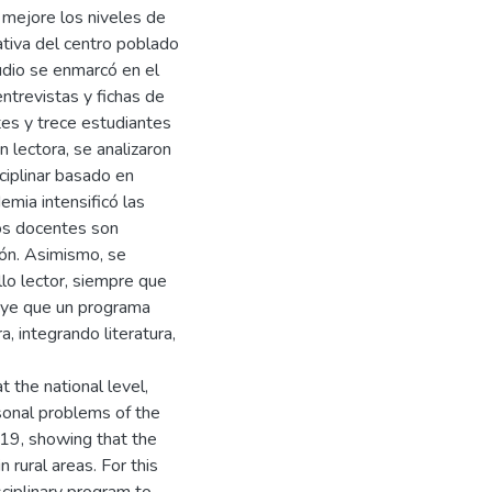
 mejore los niveles de
ativa del centro poblado
udio se enmarcó en el
ntrevistas y fichas de
tes y trece estudiantes
 lectora, se analizaron
ciplinar basado en
emia intensificó las
los docentes son
ción. Asimismo, se
llo lector, siempre que
luye que un programa
a, integrando literatura,
 the national level,
rsonal problems of the
d-19, showing that the
n rural areas. For this