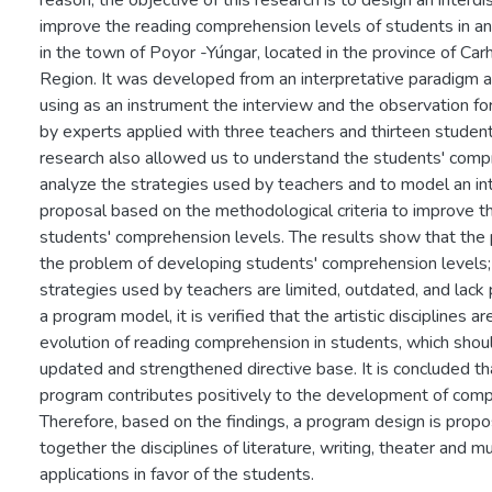
reason, the objective of this research is to design an interdi
improve the reading comprehension levels of students in an 
in the town of Poyor -Yúngar, located in the province of Car
Region. It was developed from an interpretative paradigm a
using as an instrument the interview and the observation fo
by experts applied with three teachers and thirteen student
research also allowed us to understand the students' compr
analyze the strategies used by teachers and to model an int
proposal based on the methodological criteria to improve 
students' comprehension levels. The results show that th
the problem of developing students' comprehension levels; 
strategies used by teachers are limited, outdated, and lack pr
a program model, it is verified that the artistic disciplines ar
evolution of reading comprehension in students, which sho
updated and strengthened directive base. It is concluded tha
program contributes positively to the development of comp
Therefore, based on the findings, a program design is propo
together the disciplines of literature, writing, theater and mu
applications in favor of the students.