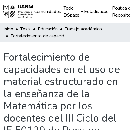
Todo
Política 
Comunidades
Estadísticas
DSpace
Reposito
Inicio
Tesis
Educación
Trabajo académico
Fortalecimiento de capacidades en el uso de material estructurado en la enseñanza de la Matemática por los docentes del III Ciclo del IE 50120 de Pucyura
Fortalecimiento de
capacidades en el uso de
material estructurado en
la enseñanza de la
Matemática por los
docentes del III Ciclo del