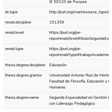
IE 50120 de Pucyura
dc.type
http://purl.org/coar/resource_type/c
renati.discipline
191359
renati.level
https://purl.org/pe-
repo/renati/level#tituloSegundaEspe
renati.type
https://purl.org/pe-
repo/renati/type#trabajoAcademico
thesis.degree.discipline
Educación
thesis.degree.grantor
Universidad Antonio Ruiz de Montoy
Facultad de Filosofía, Educación y Ci
Humanas
thesis.degree.name
Segunda Especialidad en Gestión Es
con Liderazgo Pedagógico