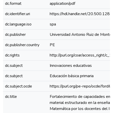
dc.format
application/pdf
dc.identifier.uri
https://hdl.handle.net/20.500.128
dc.language.iso
spa
dc.publisher
Universidad Antonio Ruiz de Monto
dc.publisher.country
PE
dc.rights
http://purl.org/coar/access_right/c_
dc.subject
Innovaciones educativas
dc.subject
Educación básica primaria
dc.subject.ocde
https://purl.org/pe-repo/ocde/ford#
dc.title
Fortalecimiento de capacidades en e
material estructurado en la enseñan
Matemática por los docentes del III 